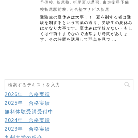
予備校
,
折尾塾
,
折尾夏期講習
,
東進衛星予備
校折尾駅前校
,
河合塾マナビス折尾
受験生の夏休みは大事！！ 夏を制する者は受
験を制するという言葉の通り、受験生の夏休み
はかなり大事です。夏休みは学校がない・もし
くは午前中までなので通常より時間がありま
す。その時間を活用して弱点を見つ …
2026年 合格実績
2025年 合格実績
無料体験受講受付中
2024年 合格実績
2023年 合格実績
九州大学の紹介