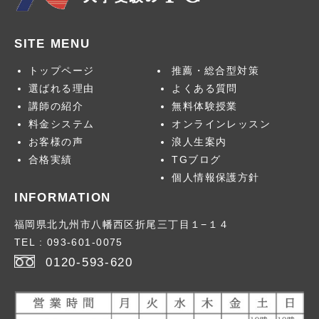
SITE MENU
トップページ
推薦・総合型対策
お問合せ
選ばれる理由
よくある質問
講師の紹介
無料体験授業
料金システム
オンラインレッスン
お客様の声
浪人生案内
卒業生のメッセー
合格実績
TGブログ
ジ
個人情報保護方針
INFORMATION
福岡県北九州市八幡西区折尾三丁目１−１４
2026年
> 1月号
TEL : 093-601-0075
2026年
> 2月号
0120-593-620
2026年
> 3月号
> 2026年版
2026年
>春号
> 2025年版
2026年
>夏号