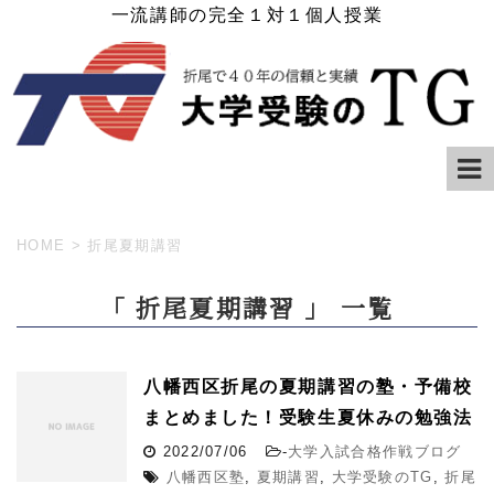
一流講師の完全１対１個人授業
HOME
>
折尾夏期講習
「 折尾夏期講習 」 一覧
八幡西区折尾の夏期講習の塾・予備校
まとめました！受験生夏休みの勉強法
2022/07/06
-
大学入試合格作戦ブログ
八幡西区塾
,
夏期講習
,
大学受験のTG
,
折尾