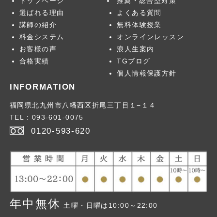
トップページ
推薦・総合型対策
お問合せ
選ばれる理由
よくある質問
講師の紹介
無料体験授業
料金システム
オンラインレッスン
お客様の声
浪人生案内
卒業生のメッセー
合格実績
TGブログ
ジ
個人情報保護方針
INFORMATION
福岡県北九州市八幡西区折尾三丁目１−１４
2026年
> 1月号
TEL : 093-601-0075
2026年
> 2月号
0120-593-620
2026年
> 3月号
> 2026年版
2026年
>春号
> 2025年版
2026年
>夏号
> 2024年版
> 2023年版
年中無休
土曜・日曜は10:00～22:00