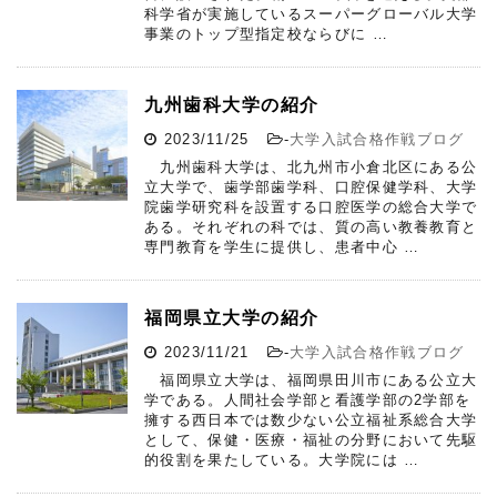
科学省が実施しているスーパーグローバル大学
事業のトップ型指定校ならびに …
九州歯科大学の紹介
2023/11/25
-
大学入試合格作戦ブログ
九州歯科大学は、北九州市小倉北区にある公
立大学で、歯学部歯学科、口腔保健学科、大学
院歯学研究科を設置する口腔医学の総合大学で
ある。それぞれの科では、質の高い教養教育と
専門教育を学生に提供し、患者中心 …
福岡県立大学の紹介
2023/11/21
-
大学入試合格作戦ブログ
福岡県立大学は、福岡県田川市にある公立大
学である。人間社会学部と看護学部の2学部を
擁する西日本では数少ない公立福祉系総合大学
として、保健・医療・福祉の分野において先駆
的役割を果たしている。大学院には …