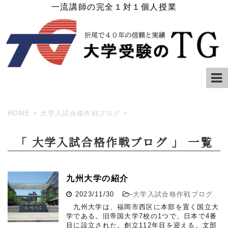
一流講師の完全１対１個人授業
HOME
>
大学入試合格作戦ブログ
>
「 大学入試合格作戦ブログ 」 一覧
九州大学の紹介
2023/11/30
-
大学入試合格作戦ブログ
九州大学は、福岡市西区に本部を置く国立大
学である。旧帝国大学7校の1つで、日本で4番
目に設立された。創立112年目を迎える。文部