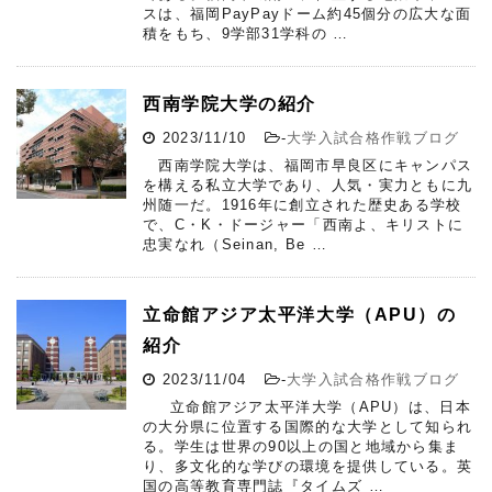
スは、福岡PayPayドーム約45個分の広大な面
積をもち、9学部31学科の …
西南学院大学の紹介
2023/11/10
-
大学入試合格作戦ブログ
西南学院大学は、福岡市早良区にキャンパス
を構える私立大学であり、人気・実力ともに九
州随一だ。1916年に創立された歴史ある学校
で、C・K・ドージャー「西南よ、キリストに
忠実なれ（Seinan, Be …
立命館アジア太平洋大学（APU）の
紹介
2023/11/04
-
大学入試合格作戦ブログ
立命館アジア太平洋大学（APU）は、日本
の大分県に位置する国際的な大学として知られ
る。学生は世界の90以上の国と地域から集ま
り、多文化的な学びの環境を提供している。英
国の高等教育専門誌『タイムズ …