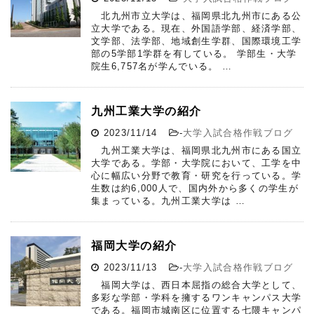
北九州市立大学は、福岡県北九州市にある公
立大学である。現在、外国語学部、経済学部、
文学部、法学部、地域創生学群、国際環境工学
部の5学部1学群を有している。 学部生・大学
院生6,757名が学んでいる。 …
九州工業大学の紹介
2023/11/14
-
大学入試合格作戦ブログ
九州工業大学は、福岡県北九州市にある国立
大学である。学部・大学院において、工学を中
心に幅広い分野で教育・研究を行っている。学
生数は約6,000人で、国内外から多くの学生が
集まっている。九州工業大学は …
福岡大学の紹介
2023/11/13
-
大学入試合格作戦ブログ
福岡大学は、西日本屈指の総合大学として、
多彩な学部・学科を擁するワンキャンパス大学
である。福岡市城南区に位置する七隈キャンパ