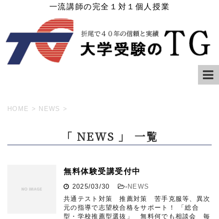
一流講師の完全１対１個人授業
HOME
>
NEWS
>
「 NEWS 」 一覧
無料体験受講受付中
2025/03/30
-
NEWS
共通テスト対策 推薦対策 苦手克服等、異次
元の指導で志望校合格をサポート！ 「総合
型・学校推薦型選抜」 無料何でも相談会 毎