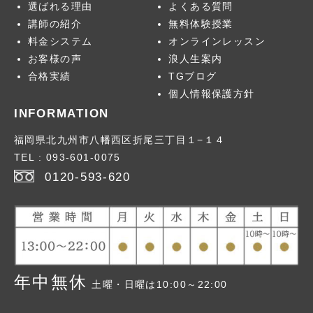
選ばれる理由
よくある質問
講師の紹介
無料体験授業
料金システム
オンラインレッスン
お客様の声
浪人生案内
卒業生のメッセー
合格実績
TGブログ
ジ
個人情報保護方針
INFORMATION
福岡県北九州市八幡西区折尾三丁目１−１４
2026年
> 1月号
TEL : 093-601-0075
2026年
> 2月号
0120-593-620
2026年
> 3月号
> 2026年版
2026年
>春号
> 2025年版
2026年
>夏号
> 2024年版
> 2023年版
年中無休
土曜・日曜は10:00～22:00