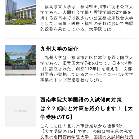
福岡県立大学は、福岡県田川市にある公立大
学である。人間社会学部と看護学部の2学部を
擁する西日本では数少ない公立福祉系総合大学
として、保健・医療・福祉の分野において先駆
的役割を果たしている。大学院には …
九州大学の紹介
九州大学は、福岡市西区に本部を置く国立大
学である。旧帝国大学7校の1つで、日本で4番
目に設立された。創立112年目を迎える。文部
科学省が実施しているスーパーグローバル大学
事業のトップ型指定校ならびに …
西南学院大学国語の入試傾向対策
は？？傾向と対策を紹介します！【大
学受験のTG】
こんにちは！北九州市折尾駅から徒歩3分、
【大学受験のTG】です。 今回は福岡県の私立
文系の名門西南学院大学、国語の入試傾向対策