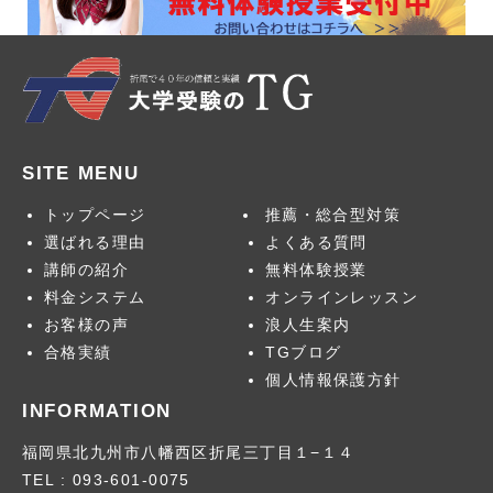
SITE MENU
トップページ
推薦・総合型対策
お問合せ
選ばれる理由
よくある質問
講師の紹介
無料体験授業
料金システム
オンラインレッスン
お客様の声
浪人生案内
卒業生のメッセー
合格実績
TGブログ
ジ
個人情報保護方針
INFORMATION
福岡県北九州市八幡西区折尾三丁目１−１４
2026年
> 1月号
TEL : 093-601-0075