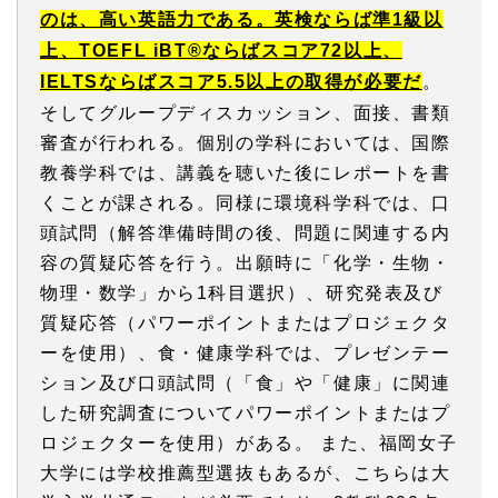
のは、高い英語力である。英検ならば準1級以
上、TOEFL iBT®ならばスコア72以上、
IELTSならばスコア5.5以上の取得が必要だ
。
そしてグループディスカッション、面接、書類
審査が行われる。個別の学科においては、国際
教養学科では、講義を聴いた後にレポートを書
くことが課される。同様に環境科学科では、口
頭試問（解答準備時間の後、問題に関連する内
容の質疑応答を行う。出願時に「化学・生物・
物理・数学」から1科目選択）、研究発表及び
質疑応答（パワーポイントまたはプロジェクタ
ーを使用）、食・健康学科では、プレゼンテー
ション及び口頭試問（「食」や「健康」に関連
した研究調査についてパワーポイントまたはプ
ロジェクターを使用）がある。 また、福岡女子
大学には学校推薦型選抜もあるが、こちらは大