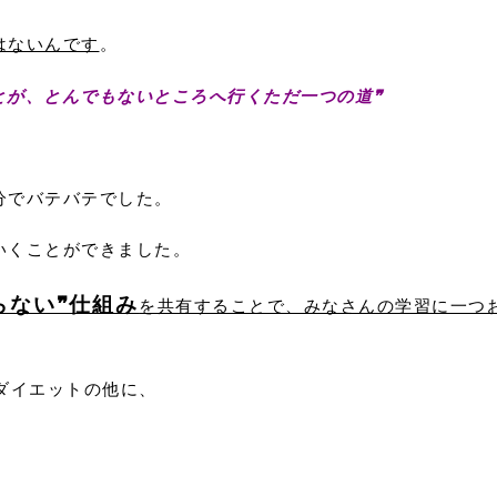
はないんです
。
とが、とんでもないところへ行くただ一つの道❞
分でバテバテでした。
いくことができました。
らない❞仕組み
を共有することで、みなさんの学習に一つ
ダイエットの他に、