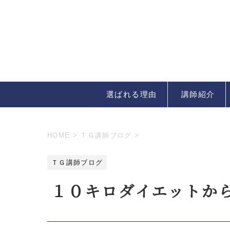
選ばれる理由
講師紹介
HOME
>
ＴＧ講師ブログ
>
ＴＧ講師ブログ
１０キロダイエットか