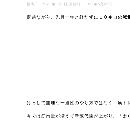
投稿日：2021年9月2日 更新日：
2022年5月23日
僭越ながら、先月一年と経たずに
１０
キロの減
けっして無理な一過性のやり方ではなく、筋ト
今では筋肉量が増えて新陳代謝が上がり、「太