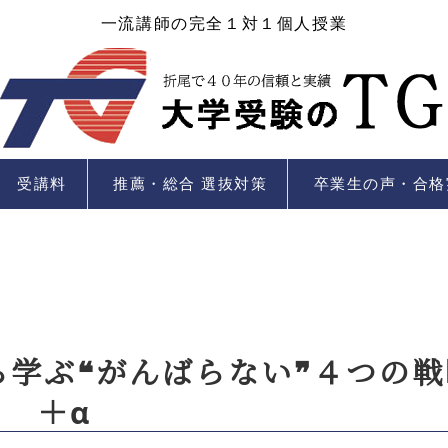
一流講師の完全１対１個人授業
受講料
推薦・総合 選抜対策
卒業生の声・合格
ら学ぶ❝がんばらない❞４つの戦
＋α