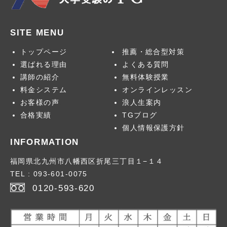
SITE MENU
トップページ
推薦・総合型対策
お問合せ
選ばれる理由
よくある質問
講師の紹介
無料体験授業
料金システム
オンラインレッスン
お客様の声
浪人生案内
卒業生のメッセー
合格実績
TGブログ
ジ
個人情報保護方針
INFORMATION
福岡県北九州市八幡西区折尾三丁目１−１４
2026年
> 1月号
TEL : 093-601-0075
2026年
> 2月号
0120-593-620
2026年
> 3月号
> 2026年版
2026年
>春号
> 2025年版
2026年
>夏号