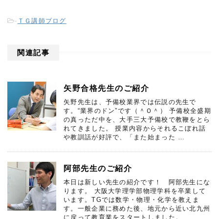
-
ＴＧ講師ブログ
関連記事
矢野合格先生のご紹介
矢野先生は、予備校業界では伝説の先生で
す。“業界のドン”です（＾Ｏ＾） 予備校全盛期
の真っただ中を、大手三大予備校で教鞭をとら
れてきました。 授業内容からそれるこぼれ話
や教訓話が好評で、「また始まった …
阿部先生のご紹介
本日は新しい先生の紹介です！ 阿部先生にな
ります。 大阪大学理学部物理学科を卒業して
います。TGでは数学・物理・化学を教えま
す。一般企業に務めた後、地元から近い北九州
に戻って教育業をスタートしました。 …