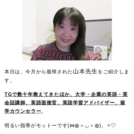
山本先生
本日は、今月から復帰された
をご紹介しま
す。
TGで数十年教えてきた
ほか、大学・企業の英語・英
会話講師、
英語面接官、英語学習アドバイザー、留
学カウンセラー
。
明るい指導がモットーです(⋈◍＞◡＜◍)。✧♡