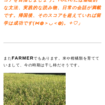
な文法、実践的な読み物、
日常の会話が満載
です。帰国後、
そのスコアを超えていれば留
学は成功です(⋈◍＞◡＜◍)。✧♡
」
FARMER
また
でもあります。米や柑橘類を育てて
いまして、
今の時期は干し柿だそうです。