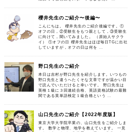
櫻井先生のご紹介〜後編〜
こんにちは。 櫻井先生のご紹介後編です。①
オフの日，②受験生をもつ親として，③受験生
に向けて，聞いてみました。 （原始人サクラ
イ） ①オフの日 櫻井先生はほぼ毎日TGに出社
していますが，オフの日は何を …
野口先生のご紹介
本日は吉村が野口先生を紹介します。いつもの
野口先生と違うへたくそな文章ですが温かい目
で読んでいただけると幸いです。 野口先生は
英検１級に３回連続合格、英語資格試験の最難
関である英単語検定１級合格という …
山口先生のご紹介【2022年度版】
東京大学大学院卒業の、山口先生をご紹介しま
す。 数学と物理、地学を教えています。 一見