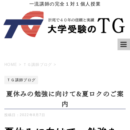
一流講師の完全１対１個人授業
HOME
>
ＴＧ講師ブログ
>
ＴＧ講師ブログ
夏休みの勉強に向けて&夏ロクのご案
内
投稿日：
2022年8月7日