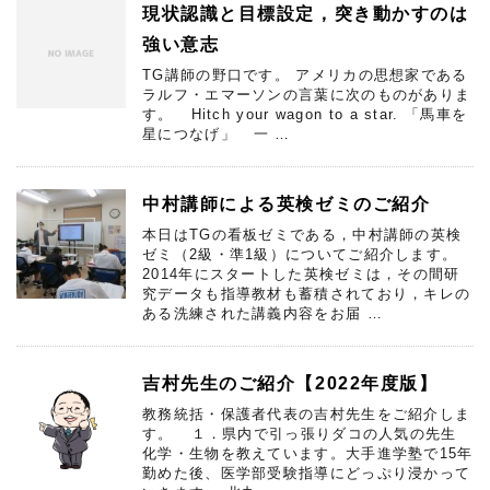
現状認識と目標設定，突き動かすのは
強い意志
TG講師の野口です。 アメリカの思想家である
ラルフ・エマーソンの言葉に次のものがありま
す。 Hitch your wagon to a star. 「馬車を
星につなげ」 一 …
中村講師による英検ゼミのご紹介
本日はTGの看板ゼミである，中村講師の英検
ゼミ（2級・準1級）についてご紹介します。
2014年にスタートした英検ゼミは，その間研
究データも指導教材も蓄積されており，キレの
ある洗練された講義内容をお届 …
吉村先生のご紹介【2022年度版】
教務統括・保護者代表の吉村先生をご紹介しま
す。 １．県内で引っ張りダコの人気の先生
化学・生物を教えています。大手進学塾で15年
勤めた後、医学部受験指導にどっぷり浸かって